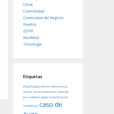
Cloud
Conectividad
Continuidad del Negocio
Eventos
GDPR
Movilidad
Tecnología
Etiquetas
#SophosDay
Abenet
Abenet-as-a-
service
almacenamiento definido
por software
apple
autenticación
caso de
multifactor