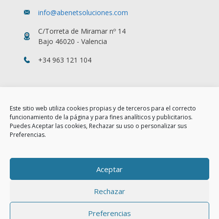
info@abenetsoluciones.com
C/Torreta de Miramar nº 14
Bajo 46020 - Valencia
+34 963 121 104
Tendencias
Este sitio web utiliza cookies propias y de terceros para el correcto
Caso de éxito: Liderando la transformación digital de Andreu
funcionamiento de la página y para fines analíticos y publicitarios.
World con tecnología RUCKUS®
Puedes Aceptar las cookies, Rechazar su uso o personalizar sus
Preferencias.
En ciberseguridad apuesta por la solución firewall líder en el
mercado
Cloud 2.0, el nuevo estándar de la excelencia en la nube
Aceptar
Rechazar
Copyright 2026 © Abenet Soluciones |
Aviso Legal
|
Política de
Cookies
|
Política de Privacidad
Preferencias