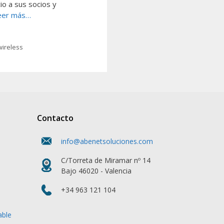
io a sus socios y
eer más…
wireless
Contacto
info@abenetsoluciones.com
C/Torreta de Miramar nº 14
Bajo 46020 - Valencia
+34 963 121 104
able