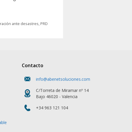
ración ante desastres
,
PRD
Contacto
info@abenetsoluciones.com
C/Torreta de Miramar nº 14
Bajo 46020 - Valencia
+34 963 121 104
able